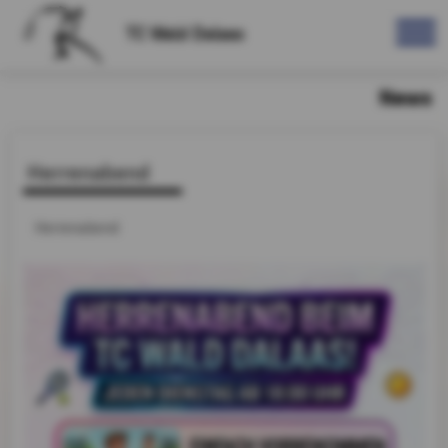
TC Wald Dalaas
News
Herrenabend
Herrenabend