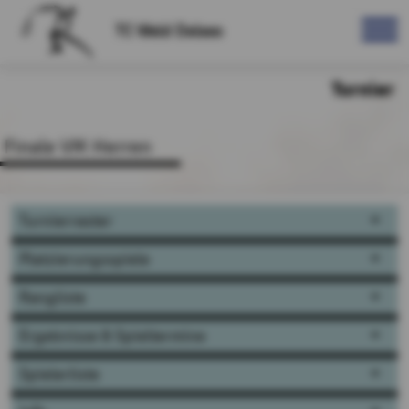
TC Wald Dalaas
Turnier
Finale VM Herren
Turnierraster
Platzierungsspiele
Rangliste
Ergebnisse & Spieltermine
Spielerliste