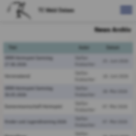
TC Wald Dalaas
News Archiv
Titel
Autor
Datum
VMM Heimspiel Samstag
Stefan
25. Juni 2026
27.06.2026
Krabacher
Stefan
Herrenabend
18. Juni 2026
Krabacher
VMM Heimspiel Samstag
Stefan
28. Mai 2026
30.05.2026
Krabacher
Stefan
Damenmannschaft Heimspiel
07. Mai 2026
Krabacher
Stefan
Kinder und Jugendtraining 2026
07. Mai 2026
Krabacher
Stefan