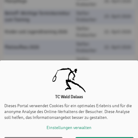
Platzpflege
26. April 2026
Krabacher
Betreff: Wichtige Terminkorrektur
Stefan
23. April 2026
zum Training
Krabacher
Stefan
Kinder und Jugendtraining 2026
22. April 2026
Krabacher
Stefan
Platzaufbau 2026
22. April 2026
Krabacher
Stefan
KSDC 2026
01. April 2026
Krabacher
Stefan
Jahreshauptversammlung 2026
01. April 2026
Krabacher
Stefan
09. September
VM Finale
Krabacher
2025
TC Wald Dalaas
Stefan
01. August
Dieses Portal verwendet Cookies für ein optimales Erlebnis und für die
Vereinsmeisterschaft 2025
anonyme Analyse des Online-Verhaltens der Besucher. Diese Analyse
Krabacher
2025
soll helfen, das Informationsangebot besser zu gestalten.
Einstellungen verwalten